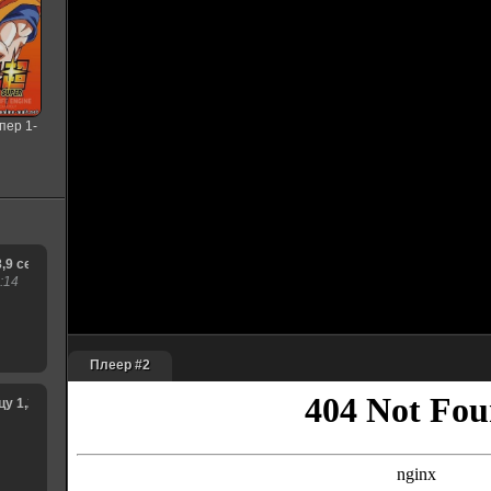
пер 1-
я
8,9 сезон
:14
Плеер #2
1,2,3,4,5,6,7,8,9,10,11,12,13,14,15 сезон