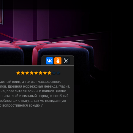
ажный воин, а так же главарь своего
гов. Древняя норвежская легенда гласит,
ина, повелителя войны и воинов. Давно
очень смелый и сильный народ, способный
облесть и отвагу, а так же невиданную
р вопростивелся вождю ?