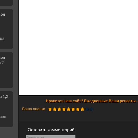
зон
нца
зон
26
1,2,3,4,5,6 сезон
Ваша оценка:
езон
Оставить комментарий