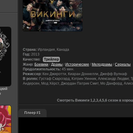
Cтрана:
Ирландия, Канада
Год:
2013
Качество:
Трейлер
Жанр:
Боевики
/
Драмы
/
Исторические
/
Мелодрамы
/
Сериалы
Продолжительность:
45 мин.
Режиссер:
Кен Джиротти, Киаран Доннелли, Джефф Вулнаф
В ролях:
Густаф Скарсгард, Кэтрин Уинник, Александр Людвиг, Т
Андерсен, Мод Хёрст, Джордан Патрик Смит, Мо Данфорд, Али
цкий
н
Смотреть Викинги 1,2,3,4,5,6 сезон в хор
Плеер #1