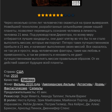
Через несколько сотен лет человечество окажеться на грани вымирания.
Новейшией технологии, разработанные сильнейшими умами нашей
планеты, позволяют перемещать сознание человека в личность
человека 21 века. Под руководством Директора, по всему миру
отбираются лучшие кандидаты, они дают клятву во что бы то ни стало
выполнять миссии, которые им поручат. Пятеро таких путешественников
прибыли в 21 век, и начинают выполнение своих миссий. Все оказалось
не так уж и просто, ведь человеческие факторы, такие как любовь и
привязанность, а так же ревность и ненависть не дают
путешественникам выполнять миссии правильным образом. От их
действий зависит будущее всей планеты.
Cтрана:
США
Год:
2016
Качество:
Трейлер
Жанр:
Фильмы 2016 года
/
Американские фильмы
/
Детективы
/
Драмы
/
Фантастические
/
Сериалы
Продолжительность:
45 мин.
Режиссер:
Энди Микита, Аманда Таппинг, Уильям Варинг
В ролях:
Неста Купер, Эрик МакКормак, МакКензи Портер, Джаред
Абрахамсон, Рейли Долмэн, Патрик Гилмор, Леа Кейрнс, Дж. Алекс
Бринсон, Арнольд Пиннок, Дженнифер Спенс