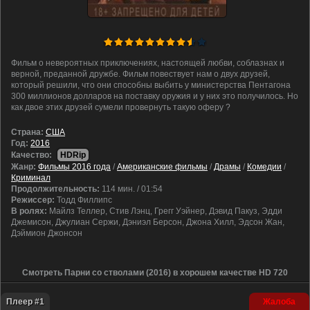
Фильм о невероятных приключениях, настоящей любви, соблазнах и
верной, преданной дружбе. Фильм повествует нам о двух друзей,
который решили, что они способны выбить у министерства Пентагона
300 миллионов долларов на поставку оружия и у них это получилось. Но
как двое этих друзей сумели провернуть такую оферу ?
Cтрана:
США
Год:
2016
Качество:
HDRip
Жанр:
Фильмы 2016 года
/
Американские фильмы
/
Драмы
/
Комедии
/
Криминал
Продолжительность:
114 мин. / 01:54
Режиссер:
Тодд Филлипс
В ролях:
Майлз Теллер, Стив Лэнц, Грегг Уэйнер, Дэвид Пакуз, Эдди
Джемисон, Джулиан Сержи, Дэниэл Берсон, Джона Хилл, Эдсон Жан,
Дэймион Джонсон
Смотреть Парни со стволами (2016) в хорошем качестве HD 720
Плеер #1
Жалоба