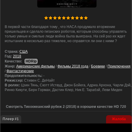
В первой части благодаря тому , что НАСА продумало вторжение
пришельцев и сделало гиганских роботов, которым способны управлять
только умные и смелые люди война была выиграна. На сей раз их ждет
испытание в несколько раз тяжелее, но справятся ли они с ними ?
Cтрана:
США
Год:
2018
Качество:
HDRip
Жанр:
Американские фильмы
/
Фильмы 2018 года
/
Боевики
/
Приключения
/
Фантастические
Продолжительность:
-
Режиссер:
Стивен С. ДеНайт
В ролях:
Цзин Тянь, Скотт Иствуд, Джон Бойега, Адриа Архона, Чарли Дэй,
Ринко Кикути, Берн Горман, Дастин Клер, Ник Е. Тарабэй, Леви Миден
Смотреть Тихоокеанский рубеж 2 (2018) в хорошем качестве HD 720
Плеер #1
Жалоба