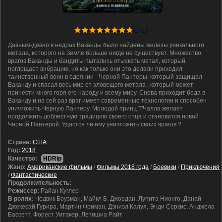
Давным-давно в недрах Ваканды были найдены железы уникального
метала, которого на Земле больше нигде не существует. Множество
врагов Ваканды и бандиты пытались отыскать метал, который
поглощает вибрацию, но как только они это делали приходил
таинственный воин в одеянии - Черной Пантеры, который защищал
Ваканду и спасал весь мир от зловещего метала , который может
принести много горя его народу и всему миру. Снова приходит беда в
Ваканду и на сей раз враг имеет современные технологии и способен
уничтожить Черную Пантеру. Молодой принц Т'Чалла желает
продолжить доблестную традицию своего отца и становится новой
Черной Пантерой. Удастся ли ему уничтожить своих врагов ?
Cтрана:
США
Год:
2018
Качество:
HDRip
Жанр:
Американские фильмы
/
Фильмы 2018 года
/
Боевики
/
Приключения
/
Фантастические
Продолжительность:
-
Режиссер:
Райан Куглер
В ролях:
Чедвик Боузман, Майкл Б. Джордан, Лупита Нионго, Данай
Джекесай Гурира, Мартин Фриман, Дэниэл Калуя, Энди Серкис, Анджела
Бассетт, Форест Уитакер, Летишиа Райт