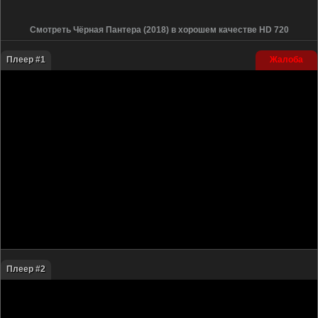
Смотреть Чёрная Пантера (2018) в хорошем качестве HD 720
Плеер #1
Жалоба
Плеер #2