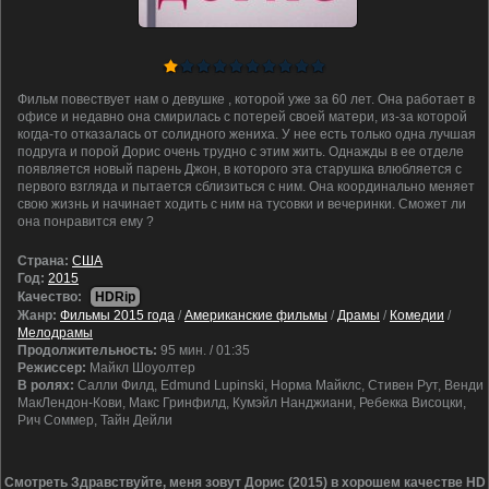
Фильм повествует нам о девушке , которой уже за 60 лет. Она работает в
офисе и недавно она смирилась с потерей своей матери, из-за которой
когда-то отказалась от солидного жениха. У нее есть только одна лучшая
подруга и порой Дорис очень трудно с этим жить. Однажды в ее отделе
появляется новый парень Джон, в которого эта старушка влюбляется с
первого взгляда и пытается сблизиться с ним. Она координально меняет
свою жизнь и начинает ходить с ним на тусовки и вечеринки. Сможет ли
она понравится ему ?
Cтрана:
США
Год:
2015
Качество:
HDRip
Жанр:
Фильмы 2015 года
/
Американские фильмы
/
Драмы
/
Комедии
/
Мелодрамы
Продолжительность:
95 мин. / 01:35
Режиссер:
Майкл Шоуолтер
В ролях:
Салли Филд, Edmund Lupinski, Норма Майклс, Стивен Рут, Венди
МакЛендон-Кови, Макс Гринфилд, Кумэйл Нанджиани, Ребекка Висоцки,
Рич Соммер, Тайн Дейли
Смотреть Здравствуйте, меня зовут Дорис (2015) в хорошем качестве HD