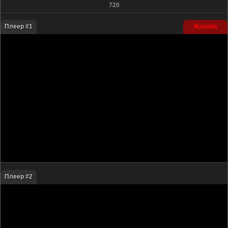
720
Плеер #1
Жалоба
Плеер #2