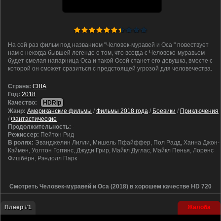
На сей раз фильм под названием "Человек-муравей и Оса " повествует
нам о некогда бывшей легенде о том, что всегда с Человеко-муравьем
будет смелая напарница Оса и такой Осой станет его девушка, вместе с
которой он сможет сразиться с предстоящей угрозой для человечества.
Cтрана:
США
Год:
2018
Качество:
HDRip
Жанр:
Американские фильмы
/
Фильмы 2018 года
/
Боевики
/
Приключения
/
Фантастические
Продолжительность:
-
Режиссер:
Пейтон Рид
В ролях:
Эванджелин Лилли, Мишель Пфайффер, Пол Радд, Ханна Джон-
Кэймен, Уолтон Гоггинс, Джуди Грир, Майкл Дуглас, Майкл Пенья, Лоренс
Фишбёрн, Рэндолл Парк
Смотреть Человек-муравей и Оса (2018) в хорошем качестве HD 720
Плеер #1
Жалоба