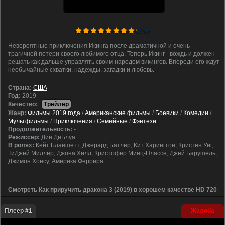
Невероятные приключения Икинга после драматичной и очень
трагичной потери своего любимого отца. Теперь Икинг - вождь и должен
решать как дальше управлять своим народом викингов. Впереди его ждут
необычайные схватки, надежды, загадки и любовь.
Cтрана:
США
Год:
2019
Качество:
Трейлер
Жанр:
Фильмы 2019 года
/
Американские фильмы
/
Боевики
/
Комедии
/
Мультфильмы
/
Приключения
/
Семейные
/
Фэнтези
Продолжительность:
-
Режиссер:
Дин ДеБлуа
В ролях:
Кейт Бланшетт, Джерард Батлер, Кит Харингтон, Кристен Уиг,
ТиДжей Миллер, Джона Хилл, Кристофер Минц-Плассе, Джей Барушель,
Джимон Хонсу, Америка Феррера
Смотреть Как приручить дракона 3 (2019) в хорошем качестве HD 720
Плеер #1
Жалоба