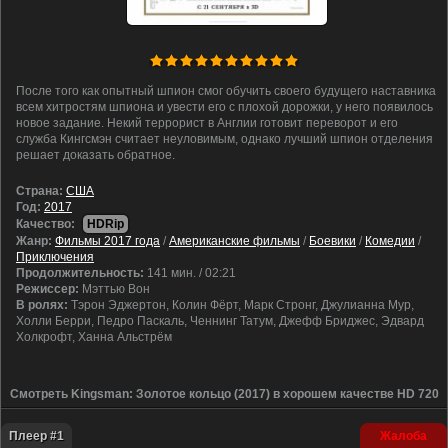
После того как опытный шпион смог обучить своего будущего наставника
всем хитростям шпиона и увести его с плохой дорожки, у него появилось
новое задание. Некий террорист в Англии готовит переворот и его
служба Кингсмэн считает неуловимым, однако лучший шпион отделения
решает доказать обратное.
Cтрана:
США
Год:
2017
Качество:
HDRip
Жанр:
Фильмы 2017 года
/
Американские фильмы
/
Боевики
/
Комедии
/
Приключения
Продолжительность:
141 мин. / 02:21
Режиссер:
Мэттью Вон
В ролях:
Тэрон Эджертон, Колин Фёрт, Марк Стронг, Джулианна Мур,
Холли Берри, Педро Паскаль, Ченнинг Татум, Джефф Бриджес, Эдвард
Холкрофт, Ханна Альстрём
Смотреть Kingsman: Золотое кольцо (2017) в хорошем качестве HD 720
Плеер #1
Жалоба