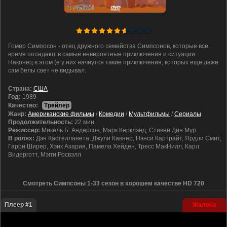
Гомер Симпосон - отец дружного семейства Симпсонов, которые все
время попадают в самые невероятные приключения и ситуации.
Наконец в этом (е у них начнутся такие приключения, которых еще даже
сам белы свет не видывал.
Cтрана:
США
Год:
1989
Качество:
Трейлер
Жанр:
Американские фильмы
/
Комедии
/
Мультфильмы
/
Сериалы
Продолжительность:
22 мин.
Режиссер:
Микель Б. Андерсон, Марк Керклэнд, Стивен Дин Мур
В ролях:
Дэн Кастелланета, Джули Кавнер, Нэнси Картрайт, Ярдли Смит,
Гарри Ширер, Хэнк Азария, Памела Хейден, Тресс МакНилл, Карл
Видерготт, Мэгги Росвэлл
Смотреть Симпсоны 1-33 сезон в хорошем качестве HD 720
Плеер #1
Жалоба