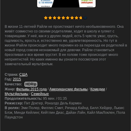
В жизни 11-летней Райли не проистекает ничто необыкновенного. Она
живёт совместно со своими родителями, ходит в школу и гуляет с
товарищами. У неё, как и у других людей, есть 5 чувств: ужас, грусть,
гадливость, ярость и, естественно же, удовлетворенность. Но тут в
жизни /Райли происходит много перемен из-за переезда ее родителей в
новый город совсем незнакомый для девочки. Райли становиться
брезгливая и все время грустит. В ее голове тоже происходит много
неприятнстей. Но каких именно вы узнаете поссмотрев этот
замечательный мультфильм.
Cтрана:
США
Год:
2015
Качество:
HDRip
Жанр:
Фильмы 2015 года
/
Американские фильмы
/
Комедии
/
Мультфильмы
/
Семейные
Продолжительность:
95 мин. / 01:35
Режиссер:
Пит Доктер, Роналдо Дель Кармен
В ролях:
Эми Полер, Филлис Смит, Ричард Кайнд, Билл Хейдер, Льюис
Блэк, Минди Кейлинг, Кейтлин Диас, Дайан Лэйн, Кайл МакЛоклен, Пола
Паундстон