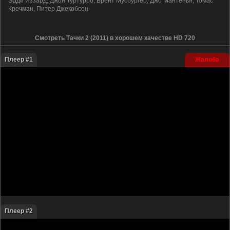
Эдди Иззард, Джон Туртурро, Брент Мусбургер, Джо Мантенья, Томас
Кречман, Питер Джекобсон
Смотреть Тачки 2 (2011) в хорошем качестве HD 720
Плеер #1
Жалоба
Плеер #2