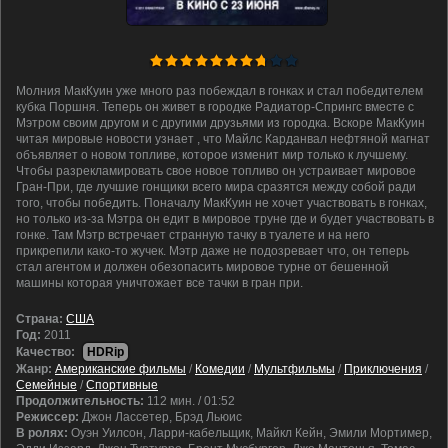
Молния МакКуин уже много раз побеждал в гонках и стал победителем
кубка Поршня. Теперь он живет в городке Радиатор-Спрингс вместе с
Мэтром своим другом и с другими друзьями из городка. Вскоре МакКуин
читая мировые новости узнает , что Майлс Карданвал нефтяной магнат
объявляет о новом топливе, которое изменит мир только к лучшему.
Чтобы разрекламировать свое новое топливо он устраивает мировое
Гран-При, где лучшие гонщики всего мира сразятся между собой ради
того, чтобы победить. Поначалу МакКуин не хочет участвовать в гонках,
но только из-за Мэтра он едит в мировое труне где и будет участвовать в
гонке. Там Мэтр встречает странную тачку в туалете и на него
прикрепили како-то жучек. Мэтр даже не подозревает что, он теперь
стал агентом и должен обезопасить мировое турне от бешенной
машины которая уничтожает все тачки в гран при.
Cтрана:
США
Год:
2011
Качество:
HDRip
Жанр:
Американские фильмы
/
Комедии
/
Мультфильмы
/
Приключения
/
Семейные
/
Спортивные
Продолжительность:
112 мин. / 01:52
Режиссер:
Джон Лассетер, Брэд Льюис
В ролях:
Оуэн Уилсон, Ларри-кабельщик, Майкл Кейн, Эмили Мортимер,