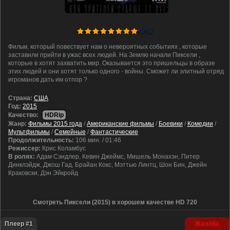
Фильм, который повествует нам о невероятных событиях , которые
заставили прийти в ужас всех людей. На Землю начали Пиксели ,
которые в хотят захватить мир. Оказывается это пришельцы в образе
этих людей и они хотят только одного - войны. Сможет ли элитный отряд
игроманов дать им отпор ?
Cтрана:
США
Год:
2015
Качество:
HDRip
Жанр:
Фильмы 2015 года
/
Американские фильмы
/
Боевики
/
Комедии
/
Мультфильмы
/
Семейные
/
Фантастические
Продолжительность:
106 мин. / 01:46
Режиссер:
Крис Коламбус
В ролях:
Адам Сэндлер, Кевин Джеймс, Мишель Монахэн, Питер
Динклэйдж, Джош Гад, Брайан Кокс, Мэттью Линтц, Шон Бин, Джейн
Краковски, Дэн Эйкройд
Смотреть Пиксели (2015) в хорошем качестве HD 720
Плеер #1
Жалоба