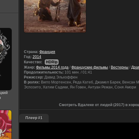
Cтрана:
Франция
Год:
2014
Качество:
HDRip
Жанр:
Фильмы 2014 года
/
Француские фильмы
/
Вестерны
/
Дра
Продолжительность:
101 мин. / 01:41
Режиссер:
Давид Эльхоффен
В ролях:
Вигго Мортенсен, Реда Катеб, Джамел Барек, Венсан
Эспозито, Хатим Садики, Ян Говен, Антуан Режан, Соня Амори
цкий
н
Смотреть Вдалеке от людей (2017) в хоро
Плеер #1