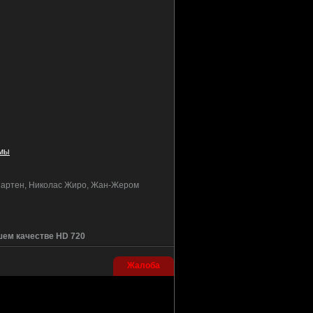
мы
 Мартен, Николас Жиро, Жан-Жером
шем качестве HD 720
Жалоба