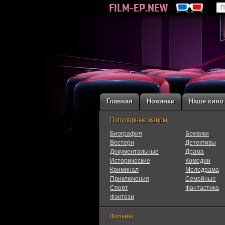
Главная
Новинки
Наше кино
Популярные жанры
Биография
Боевики
Вестерн
Детективы
Документальные
Драма
Исторические
Комедии
Криминал
Мелодрама
Приключения
Семейные
Cпорт
Фантастика
Фэнтези
Фильмы