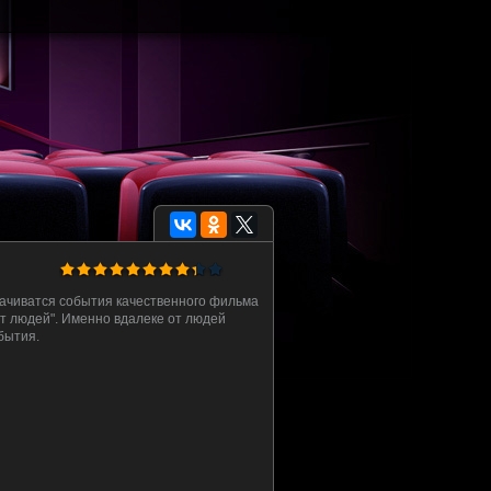
ачиватся события качественного фильма
т людей". Именно вдалеке от людей
бытия.