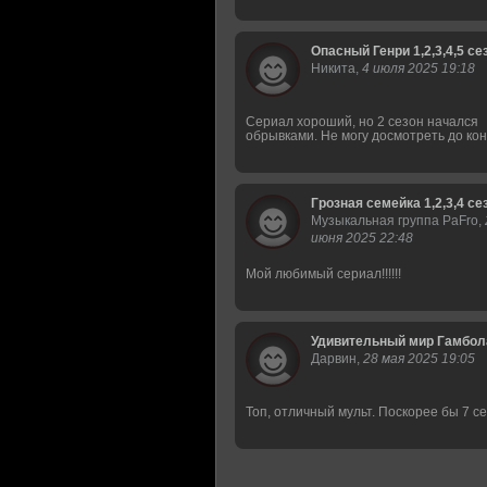
Опасный Генри 1,2,3,4,5 се
Никита,
4 июля 2025 19:18
Сериал хороший, но 2 сезон начался
обрывками. Не могу досмотреть до ко
Грозная семейка 1,2,3,4 се
Музыкальная группа PaFro,
июня 2025 22:48
Мой любимый сериал!!!!!!
Удивительный мир Гамбола 
Дарвин,
28 мая 2025 19:05
Топ, отличный мульт. Поскорее бы 7 с