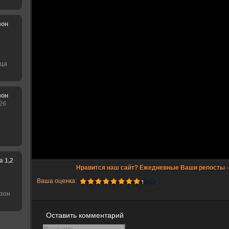
зон
нца
зон
26
1,2,3,4,5,6 сезон
Ваша оценка:
езон
Оставить комментарий