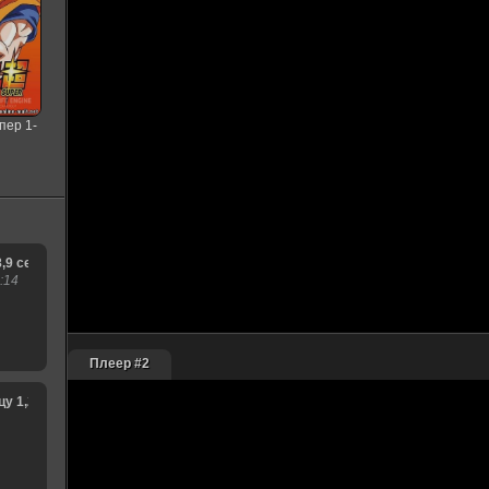
пер 1-
я
8,9 сезон
:14
Плеер #2
1,2,3,4,5,6,7,8,9,10,11,12,13,14,15 сезон