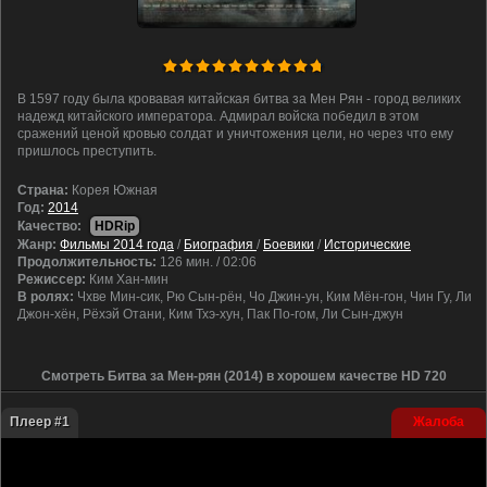
В 1597 году была кровавая китайская битва за Мен Рян - город великих
надежд китайского императора. Адмирал войска победил в этом
сражений ценой кровью солдат и уничтожения цели, но через что ему
пришлось преступить.
Cтрана:
Корея Южная
Год:
2014
Качество:
HDRip
Жанр:
Фильмы 2014 года
/
Биография
/
Боевики
/
Исторические
Продолжительность:
126 мин. / 02:06
Режиссер:
Ким Хан-мин
В ролях:
Чхве Мин-сик, Рю Сын-рён, Чо Джин-ун, Ким Мён-гон, Чин Гу, Ли
Джон-хён, Рёхэй Отани, Ким Тхэ-хун, Пак По-гом, Ли Сын-джун
Смотреть Битва за Мен-рян (2014) в хорошем качестве HD 720
Плеер #1
Жалоба