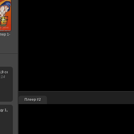
пер 1-
я
8,9 сезон
:14
Плеер #2
1,2,3,4,5,6,7,8,9,10,11,12,13,14,15 сезон