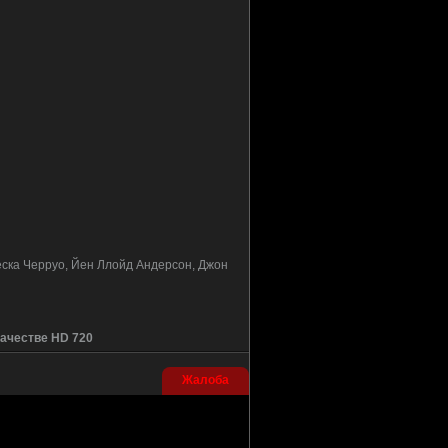
еска Черруо, Йен Ллойд Андерсон, Джон
качестве HD 720
Жалоба