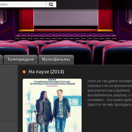
Телепередачи
Мультфильмы
На паузе (2014)
Алан не так давно обзаве
хороша и из-за финансов
консультантом в Дублине.
возлюбленную девушку, с 
понимает , что нужно дей
Удастся ли ему пробудит