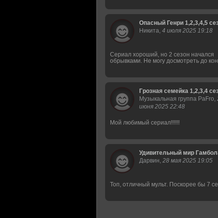
Опасный Генри 1,2,3,4,5 се
Никита,
4 июля 2025 19:18
Сериал хороший, но 2 сезон начался
обрывками. Не могу досмотреть до ко
Грозная семейка 1,2,3,4 се
Музыкальная группа PaFro,
июня 2025 22:48
Мой любимый сериал!!!!!!
Удивительный мир Гамбола 
Дарвин,
28 мая 2025 19:05
Топ, отличный мульт. Поскорее бы 7 с