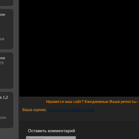
зон
нца
зон
26
1,2,3,4,5,6 сезон
Ваша оценка:
езон
Оставить комментарий