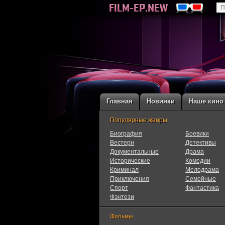
Главная
Новинки
Наше кино
Популярные жанры
Биография
Боевики
Вестерн
Детективы
Документальные
Драма
Исторические
Комедии
Криминал
Мелодрама
Приключения
Семейные
Cпорт
Фантастика
Фэнтези
Фильмы