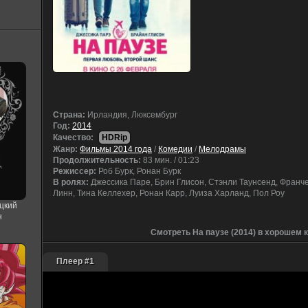
Cтрана:
Ирландия, Люксембург
Год:
2014
Качество:
HDRip
Жанр:
Фильмы 2014 года
/
Комедии
/
Мелодрамы
Продолжительность:
83 мин. / 01:23
Режиссер:
Роб Бурк, Ронан Бурк
В ролях:
Джессика Паре, Брин Глисон, Стэнли Таунсенд, Франч
Линн, Тина Келлехер, Ронан Карр, Луиза Харланд, Пол Роу
цкий
н
Смотреть На паузе (2014) в хорошем 
Плеер #1