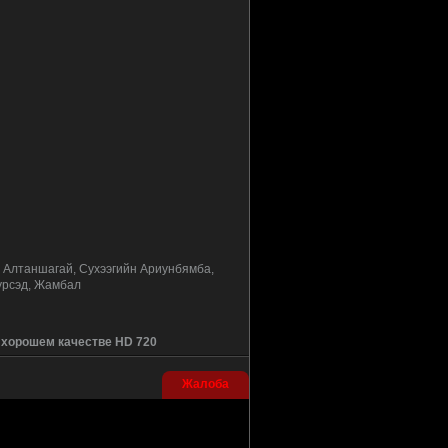
Алтаншагай, Сухээгийн Ариунбямба,
Гурсэд, Жамбал
в хорошем качестве HD 720
Жалоба