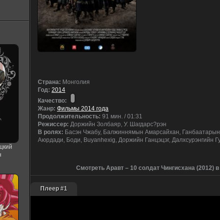
Cтрана:
Монголия
Год:
2014
Качество:
Жанр:
Фильмы 2014 года
Продолжительность:
91 мин. / 01:31
Режиссер:
Доржийн Золбаяр, У. Шагдарс?рэн
В ролях:
Басэн Чжабу, Балжиннямын Амарсайхан, Ганбаатарын 
Аюрдади, Боди, Buyanhexig, Доржийн Ганцэцэг, Далхсурэнгийн 
цкий
н
Смотреть Аравт – 10 солдат Чингисхана (2012) 
Плеер #1