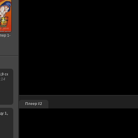
пер 1-
я
8,9 сезон
:14
Плеер #2
1,2,3,4,5,6,7,8,9,10,11,12,13,14,15 сезон