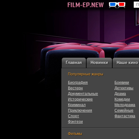
Главная
Новинки
Наше кино
Популярные жанры
Биография
Боевики
Вестерн
Детективы
Документальные
Драма
Исторические
Комедии
Криминал
Мелодрама
Приключения
Семейные
Cпорт
Фантастика
Фэнтези
Фильмы