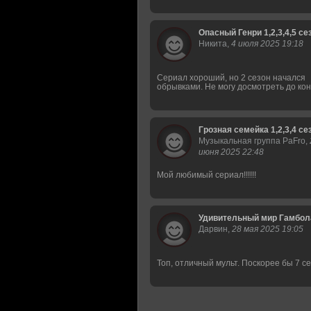
Опасный Генри 1,2,3,4,5 се
Никита,
4 июля 2025 19:18
Сериал хороший, но 2 сезон начался
обрывками. Не могу досмотреть до ко
Грозная семейка 1,2,3,4 се
Музыкальная группа PaFro,
июня 2025 22:48
Мой любимый сериал!!!!!!
Удивительный мир Гамбола 
Дарвин,
28 мая 2025 19:05
Топ, отличный мульт. Поскорее бы 7 с