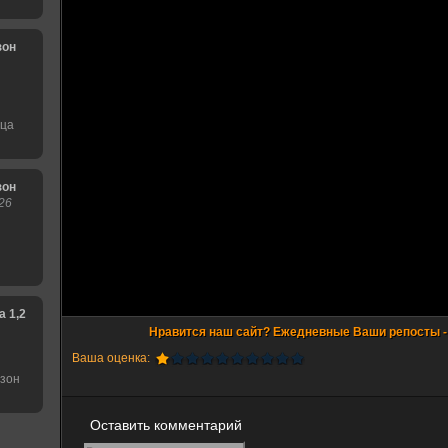
зон
нца
зон
26
1,2,3,4,5,6 сезон
Ваша оценка:
езон
Оставить комментарий