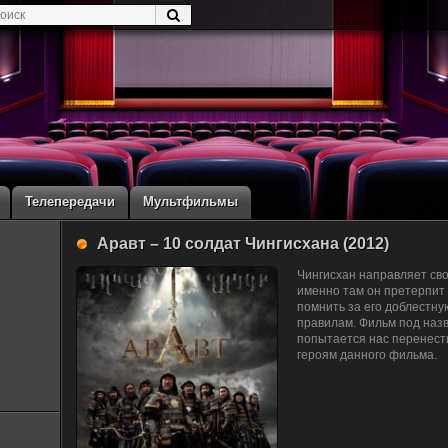
Телепередачи
Мультфильмы
Аравт – 10 солдат Чингисхана (2012)
Чингисхан направляет сво
именно там он претерпит 
помнить за его доблестную
правилам. Фильм под назв
попытается нас перенести
героям данного фильма.