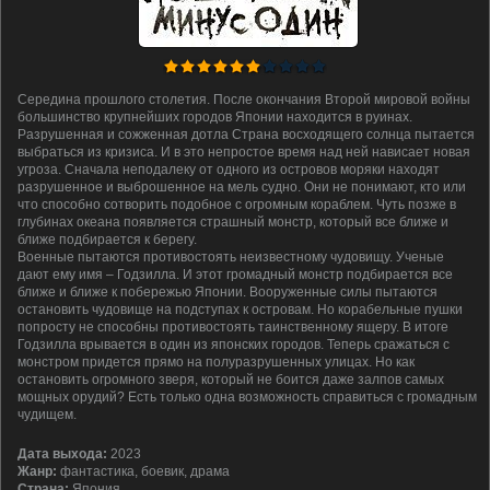
Середина прошлого столетия. После окончания Второй мировой войны
большинство крупнейших городов Японии находится в руинах.
Разрушенная и сожженная дотла Страна восходящего солнца пытается
выбраться из кризиса. И в это непростое время над ней нависает новая
угроза. Сначала неподалеку от одного из островов моряки находят
разрушенное и выброшенное на мель судно. Они не понимают, кто или
что способно сотворить подобное с огромным кораблем. Чуть позже в
глубинах океана появляется страшный монстр, который все ближе и
ближе подбирается к берегу.
Военные пытаются противостоять неизвестному чудовищу. Ученые
дают ему имя – Годзилла. И этот громадный монстр подбирается все
ближе и ближе к побережью Японии. Вооруженные силы пытаются
остановить чудовище на подступах к островам. Но корабельные пушки
попросту не способны противостоять таинственному ящеру. В итоге
Годзилла врывается в один из японских городов. Теперь сражаться с
монстром придется прямо на полуразрушенных улицах. Но как
остановить огромного зверя, который не боится даже залпов самых
мощных орудий? Есть только одна возможность справиться с громадным
чудищем.
Дата выхода:
2023
Жанр:
фантастика, боевик, драма
Страна:
Япония