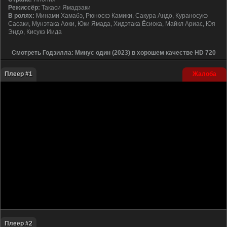
Режиссёр:
Такаси Ямадзаки
В ролях:
Минами Хамабэ, Рюноскэ Камики, Сакура Андо, Кураносукэ
Сасаки, Мунэтака Аоки, Юки Ямада, Хидэтака Ёсиока, Майкл Ариас, Юя
Эндо, Кисукэ Иида
Смотреть Годзилла: Минус один (2023) в хорошем качестве HD 720
Плеер #1
Жалоба
Плеер #2