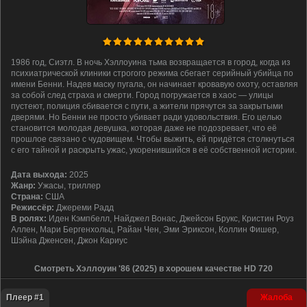
1986 год, Сиэтл. В ночь Хэллоуина тьма возвращается в город, когда из
психиатрической клиники строгого режима сбегает серийный убийца по
имени Бенни. Надев маску пугала, он начинает кровавую охоту, оставляя
за собой след страха и смерти. Город погружается в хаос — улицы
пустеют, полиция сбивается с пути, а жители прячутся за закрытыми
дверями. Но Бенни не просто убивает ради удовольствия. Его целью
становится молодая девушка, которая даже не подозревает, что её
прошлое связано с чудовищем. Чтобы выжить, ей придётся столкнуться
с его тайной и раскрыть ужас, укоренившийся в её собственной истории.
Дата выхода:
2025
Жанр:
Ужасы, триллер
Страна:
США
Режиссёр:
Джереми Радд
В ролях:
Иден Кэмпбелл, Найджел Вонас, Джейсон Брукс, Кристин Роуз
Аллен, Мари Бергенхольц, Райан Чен, Эми Эриксон, Коллин Фишер,
Шэйна Дженсен, Джон Кариус
Смотреть Хэллоуин '86 (2025) в хорошем качестве HD 720
Плеер #1
Жалоба