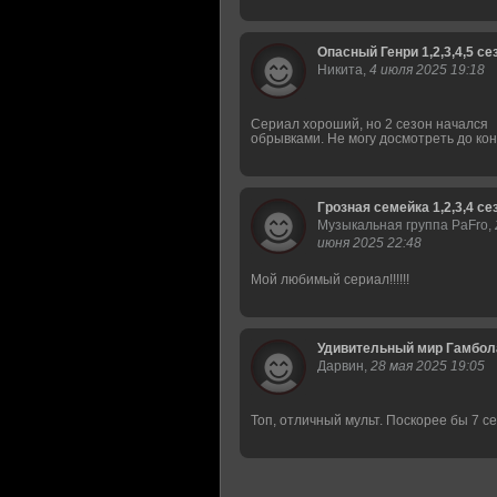
Опасный Генри 1,2,3,4,5 се
Никита,
4 июля 2025 19:18
Сериал хороший, но 2 сезон начался
обрывками. Не могу досмотреть до ко
Грозная семейка 1,2,3,4 се
Музыкальная группа PaFro,
июня 2025 22:48
Мой любимый сериал!!!!!!
Удивительный мир Гамбола 
Дарвин,
28 мая 2025 19:05
Топ, отличный мульт. Поскорее бы 7 с