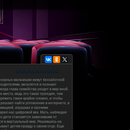
 озорных мальчишки живут беззаботной
родителями, веселятся и познают
 когда глава семейства уходит в мир иной.
е места, ведь это такая трагедия, тем
ережить такое крайне сложно, и чтобы
и решают найти успокоение в интернете, в
рмацией, игрушках и прочими
арил нас цифровой век. Мать, наблюдая
что дети становятся зависимыми от
ся в виртуальный мир. Решившись на
ывает детям правду о своем отце. Еще