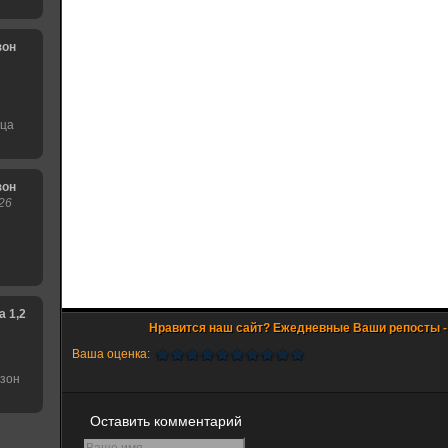
зон
нца
зон
26
1,2,3,4,5,6 сезон
Ваша оценка:
езон
Оставить комментарий