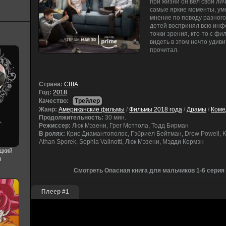
при жизни он вел свой ли
самые яркие моменты, ум
мнение по поводу разного
детей воспринял всю инфо
точки зрения, кто-то с фи
видеть в этом нечто удив
прочитал.
Cтрана:
США
Год:
2018
Качество:
Трейлер
Жанр:
Американские фильмы
/
Фильмы 2018 года
/
Драмы
/
Коме
Продолжительность:
30 мин.
Режиссер:
Люк Мэзени, Грег Моттола, Тодд Бирман
В ролях:
Крис Диамантополос, Гэбриел Бейтман, Drew Powell, Kya
Athan Sporek, Sophia Valinotti, Люк Мэзени, Мэдди Кормэн
цкий
н
Смотреть Опасная книга для мальчиков 1-6 серия
Плеер #1