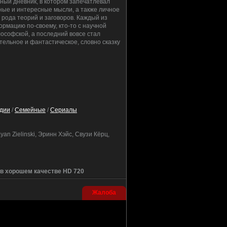
чный дневник, в котором запечатлевал
ные и интересные мысли, а также личное
 рода теорий и заговоров. Каждый из
рмацию по-своему, кто-то с научной
лософской, а последний вовсе стал
ительное и фантастическое, словно сказку
дии
/
Семейные
/
Сериалы
n Zielinski, Эринн Хэйс, Свузи Кёрц,
 в хорошем качестве HD 720
Жалоба