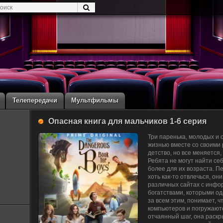
Телепередачи
Мультфильмы
Опасная книга для мальчиков 1-6 серия
Три паренька, молодых и
жизнью вместе со своими 
детство, но все меняется,
Ребята не могут найти себ
более для их возраста. П
хоть как-то отвлечься, он
различных сайтах с инфо
богатствами, которыми од
за всем этим, понимает, 
компьютеров и погружают
отчаянный шаг, она раскр