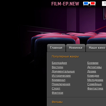
Главная
Новинки
Наше кино
Популярные жанры
Биография
Боевики
Вестерн
Детективы
Документальные
Драма
Исторические
Комедии
Криминал
Мелодрама
Приключения
Семейные
Cпорт
Фантастика
Фэнтези
Фильмы