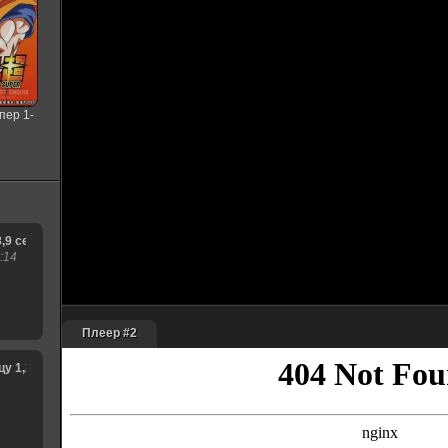
пер 1-
я
8,9 сезон
:14
Плеер #2
1,2,3,4,5,6,7,8,9,10,11,12,13,14,15 сезон