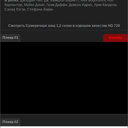
В ролях:
Джордан Пил, Дж. Камерон Барнетт, Alex Bogomolov, Роб
Карпентер, Майкл Дэнис, Грэм Даффи, Демсон Идрис, Арки Кандола,
Санаа Лэтэн, Стефани Лавин
Смотреть Сумеречная зона 1,2 сезон в хорошем качестве HD 720
Плеер #1
Жалоба
Плеер #2