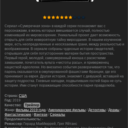
Сериал «Сумеречная зона» в каждой серии познакомит вас с
персонажами, в жизнь которых вмешивается случай, полностью
изменивший их мировоззрение. Уникальный проект дает возможность
открыть для себя невероятную тайну мироздания. В нашем изученном
мире, есть неопределенные и неосязаемые грани, между реальностью и
воображением. В сериале собраны чудесные истории свидетелей,
открывших для себя потусторонние материи бытия пространства.
Первый герой, молодой, самоуверенный юноша с расисткими
замашками, почитатель культа «чистоты расы», и приверженец
нацисткой идеологии. Но внезапно события разворачиваются так, что
парень оказывается в оккупированной фашистами Франции, где его
принимают за еврея. Другая история, знакомит с девушкой, вставшей на
защиту подростка. Гневные нападки, подвыпивших гостей бара не суть
истории. Ими станут поражающие способности парня правдолюба.
Cтрана:
США
Год:
2019
Качество:
Трейлер
Жанр:
Фильмы 2019 года
/
Американские фильмы
/
Детективы
/
Драмы
/
Фантастические
/
Фэнтези
/
Сериалы
Продолжительность:
-
Режиссер:
Герард МакМюррей, Грег Яйтанс