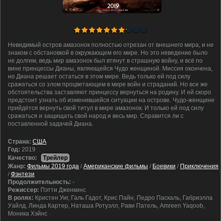
Невидимый остров амазонок полностью отрезан от внешнего мира, и не
знаком с обстановкой в окружающем его мире. Но это неведение было
не долгим, ведь мир амазонок был втянут в страшную войну, и всё по
вине принцессы Дианы, являющейся Чудо женщиной. Миссия окончена,
но Диана решает остаться в этом мире. Ведь только ей под силу
сражаться со злом процветающем в мире войн и страданий. Но все же
обстоятельства заставляют принцессу вернуться на родину. И ей скоро
предстоит узнать об изменившейся ситуации на острове. Чудо-женщине
прийдётся вернуть свой титул в мире амазонок. И только ей под силу
сражаться и защищать свой народ и весь мир. Справится ли с
поставленной задачей Диана.
Cтрана:
США
Год:
2019
Качество:
Трейлер
Жанр:
Фильмы 2019 года
/
Американские фильмы
/
Боевики
/
Приключения
/
Фэнтези
Продолжительность:
-
Режиссер:
Пэтти Дженкинс
В ролях:
Кристен Уиг, Галь Гадот, Крис Пайн, Педро Паскаль, Габриэлла
Уайлд, Линда Картер, Наташа Ротуэлл, Рави Патель, Amreen Yaqoob,
Моника Хэйнс