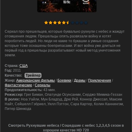
Сериал про прешельцев, которые буквально рухнули с небес и жаждут
отомшения людям. Прешельцы опять развязали войну и хотят
пороботить людей. Но люди не какие то букашки а умные создания
которые тоже оснашены боеприпасами. И вот война уже длиться не
первый год а пришельцы разрабатывают новый метод уничтожения
земли.
Cтрана:
США
Год:
2011
Качество:
Трейлер
Жанр:
Американские фильмы
/
Боевики
/
Драмы
/
Приключения
/
Фантастические
/
Сериалы
Продолжительность:
43 мин.
Режиссер:
Грег Биман, Олатунде Осунсанми, Серджо Мимика-Геззан
В ролях:
Ноа Уайли, Мун Бладгуд, Дрю Рой, Коннор Джессап, Максим
Найт, Сейшелл Гэбриел, Уилл Пэттон, Сара Картер, Колин Каннингэм,
Питер Шинкода
Смотреть Рухнувшие небеса / Сошедшие с небес 1,2,3,4,5 сезон в
хорошем качестве HD 720