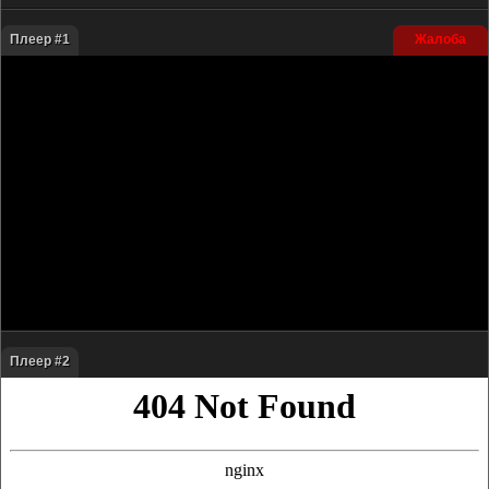
Плеер #1
Жалоба
Плеер #2