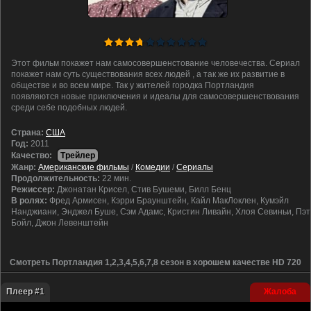
Этот фильм покажет нам самосовершенстование человечества. Сериал
покажет нам суть существования всех людей , а так же их развитие в
обществе и во всем мире. Так у жителей городка Портландия
появляются новые приключения и идеалы для самосовершенствования
среди себе подобных людей.
Cтрана:
США
Год:
2011
Качество:
Трейлер
Жанр:
Американские фильмы
/
Комедии
/
Сериалы
Продолжительность:
22 мин.
Режиссер:
Джонатан Крисел, Стив Бушеми, Билл Бенц
В ролях:
Фред Армисен, Кэрри Браунштейн, Кайл МакЛоклен, Кумэйл
Нанджиани, Энджел Буше, Сэм Адамс, Кристин Ливайн, Хлоя Севиньи, Пэт
Бойл, Джон Левенштейн
Смотреть Портландия 1,2,3,4,5,6,7,8 сезон в хорошем качестве HD 720
Плеер #1
Жалоба