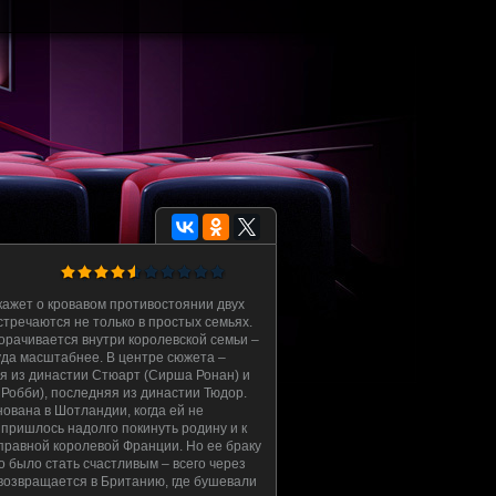
кажет о кровавом противостоянии двух
тречаются не только в простых семьях.
орачивается внутри королевской семьи –
уда масштабнее. В центре сюжета –
 из династии Стюарт (Сирша Ронан) и
Робби), последняя из династии Тюдор.
ована в Шотландии, когда ей не
 пришлось надолго покинуть родину и к
правной королевой Франции. Но ее браку
о было стать счастливым – всего через
возвращается в Британию, где бушевали