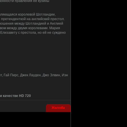
конности правления ее кузины
вляющаяся королевой Шотландии,
 претенденткой на английский престол.
ношения между Шотландией и Англией
вом между двумя королевами. Мария
Елизавету с престола, но ей не суждено
, Гай Пирс, Джек Лауден, Джо Элвин, Иэн
м качестве HD 720
Жалоба