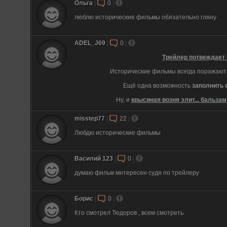
Ольга
|
0
|
люблю исторические фильмы обязательно гляну
ADEL_J69
|
0
|
Трейлер потвеждает 
Исторические фильмы всегда поражаю
Ещё одна возможность
заполнить 
Ну, и
крысиная возня элит... бальзам
misstep77
|
22
|
Любдю исторические фильмы
Василий 123
|
0
|
думаю фильм мнтересен судя по трейлеру
Борис
|
0
|
Кто смотрел Тюдоров , всем смотреть