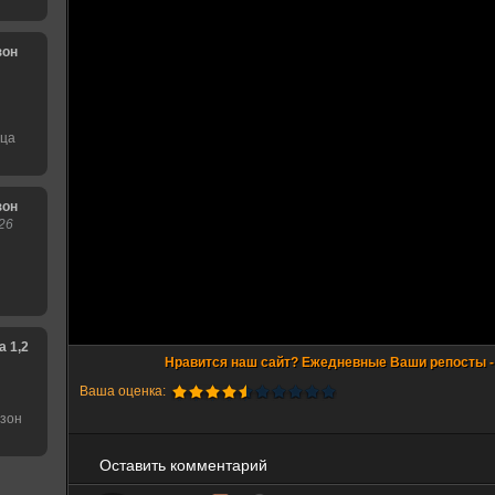
зон
нца
зон
26
1,2,3,4,5,6 сезон
Ваша оценка:
езон
Оставить комментарий