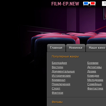
Главная
Новинки
Наше кино
Популярные жанры
Биография
Боевики
Вестерн
Детективы
Документальные
Драма
Исторические
Комедии
Криминал
Мелодрама
Приключения
Семейные
Cпорт
Фантастика
Фэнтези
Фильмы