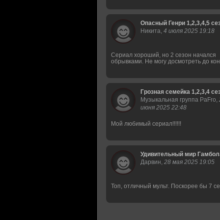
Опасный Генри 1,2,3,4,5 се
Никита,
4 июля 2025 19:18
Сериал хороший, но 2 сезон начался
обрывками. Не могу досмотреть до ко
Грозная семейка 1,2,3,4 се
Музыкальная группа PaFro,
июня 2025 22:48
Мой любимый сериал!!!!!!
Удивительный мир Гамбола 
Дарвин,
28 мая 2025 19:05
Топ, отличный мульт. Поскорее бы 7 с