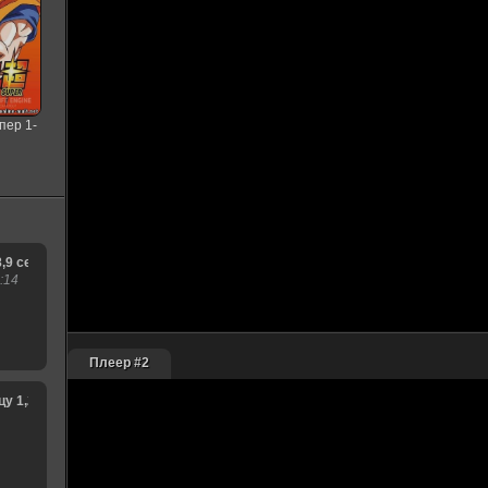
пер 1-
я
8,9 сезон
:14
Плеер #2
1,2,3,4,5,6,7,8,9,10,11,12,13,14,15 сезон