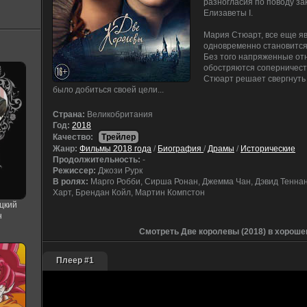
разногласия по поводу за
Елизаветы I.
Мария Стюарт, все еще я
одновременно становится
Без того напряженные от
обостряются соперничест
Стюарт решает свергнуть 
было добиться своей цели...
Cтрана:
Великобритания
Год:
2018
Качество:
Трейлер
Жанр:
Фильмы 2018 года
/
Биография
/
Драмы
/
Исторические
Продолжительность:
-
Режиссер:
Джози Рурк
В ролях:
Марго Робби, Сирша Ронан, Джемма Чан, Дэвид Теннант
Харт, Брендан Койл, Мартин Компстон
цкий
н
Смотреть Две королевы (2018) в хороше
Плеер #1