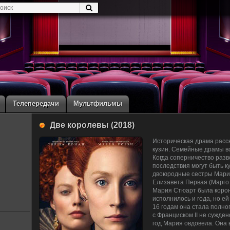
Телепередачи
Мультфильмы
Две королевы (2018)
Историческая драма расс
кузин. Семейные драмы вс
Когда соперничество разв
последствия могут быть к
двоюродные сестры Мария
Елизавета Первая (Марго 
Мария Стюарт была корон
исполнилось и года, но ей
16 годам она стала полно
с Франциском II не сужден
год Мария овдовела. Она 