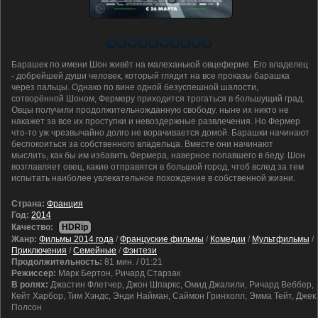
Барашек по имени Шон живёт на малеханькой овцеферме. Его владелец
- добрейшей души человек, который глядит на все проказы барашка
через пальцы. Однако по вине одной безуспешной шалости,
сотворённой Шоном, Фермеру приходится трогаться в большущий град.
Овцы получили продолжительножданную свободу. ныне их никто не
накажет за все их проступки и невоздержные развлечения. Но Фермер
что-то уж чрезвычайно долго не ворачивается домой. Барашки начинают
беспокоиться за собственного владельца. Вместе они начинают
мыслить, как бы им избавить Фермера, наверное попавшего в беду. Шон
возглавляет овец, какие отправятся в большой город, чтоб вслед за тем
испытать наиболее увлекательное похождение в собственной жизни.
Cтрана:
Франция
Год:
2014
Качество:
HDRip
Жанр:
Фильмы 2014 года
/
Француские фильмы
/
Комедии
/
Мультфильмы
/
Приключения
/
Семейные
/
Фэнтези
Продолжительность:
81 мин. / 01:21
Режиссер:
Марк Бертон, Ричард Старзак
В ролях:
Джастин Флетчер, Джон Шпаркс, Омид Джалили, Ричард Веббер,
Кейт Харбор, Тим Хэндс, Энди Найман, Саймон Гринхолл, Эмма Тейт, Джек
Полсон