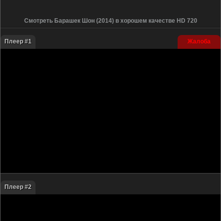
Смотреть Барашек Шон (2014) в хорошем качестве HD 720
Плеер #1
Жалоба
Плеер #2