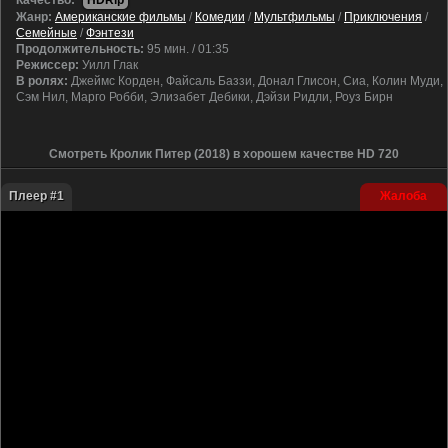
Качество:
HDRip
Жанр:
Американские фильмы
/
Комедии
/
Мультфильмы
/
Приключения
/
Семейные
/
Фэнтези
Продолжительность:
95 мин. / 01:35
Режиссер:
Уилл Глак
В ролях:
Джеймс Корден, Файсаль Баззи, Донал Глисон, Сиа, Колин Муди,
Сэм Нил, Марго Робби, Элизабет Дебики, Дэйзи Ридли, Роуз Бирн
Смотреть Кролик Питер (2018) в хорошем качестве HD 720
Плеер #1
Жалоба