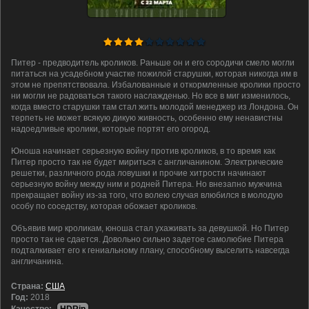
Питер - предводитель кроликов. Раньше он и его сородичи смело могли
питаться на усадебном участке пожилой старушки, которая никогда им в
этом не препятствовала. Избалованные и откормленные кролики просто
ни могли не радоваться такого наслажденью. Но все в миг изменилось,
когда вместо старушки там стал жить молодой менеджер из Лондона. Он
терпеть не может всякую дикую живность, особенно ему ненавистны
надоедливые кролики, которые портят его огород.
Юноша начинает серьезную войну против кроликов, в то время как
Питер просто так не будет мириться с англичанином. Электрические
решетки, различного рода ловушки и прочие хитрости начинают
серьезную войну между ним и родней Питера. Но внезапно мужчина
прекращает войну из-за того, что волею случая влюбился в молодую
особу по соседству, которая обожает кроликов.
Объявив мир кроликам, юноша стал ухаживать за девушкой. Но Питер
просто так не сдается. Довольно сильно задетое самолюбие Питера
подталкивает его к гениальному плану, способному выселить навсегда
англичанина.
Cтрана:
США
Год:
2018