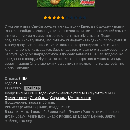
У могучего льва Симбы рождается наследник Кион, а в будущем - новый
главарь Прайда. C самого детства львенок не может найти общий язык с
отцом и другими львами, которые стараются обучать его. Позже
родители Киона узнают, что львенок обладает невиданной силой рыка. К
такому дару нужно относиться с почтение и треннироваться, от чего
Кион напрочь отказывается. Заведя друзей: отважного и самоуверенного
барсука Бунгу, жизнерадостного и доброго бегемота Бешти, гордого, но
преданного гепарда Фули, а так же главного стратега и мозга команды
зверят - цапли Оно, львенок путешествует и познает не только себя, но
и всю Саванну.
Cтрана:
США
Год:
2016
Качество:
Трейлер
Жанр:
Фильмы 2016 года
/
Американские фильмы
/
Мультфильмы
/
Приключения
/
Семейные
/
Сериалы
/
Музыкальные
Продолжительность:
30 мин.
Режиссер:
Хауи Паркинс, Том Де Розье
В ролях:
Макс Чарльз, Даймонд Уайт, Джошуа Раш, Аттикус Шаффер,
Дусан Браун, Кевин Шон, Эндрю Кисино, Ди Брэдли Бейкер, Варгус
Мэйсон, Роб Лоу